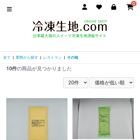
0
全て
|
業態から探す
|
レストラン
|
その他
10件
の商品が見つかりました