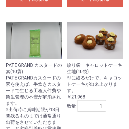
絞り袋 キャロットケーキ
PATE GRAND カスタードの
生地(10袋)
素(10袋)
型に絞るだけで、キャロッ
PATE GRANDカスタードの
トケーキが出来上がりま
素を使えば、手炊きカスタ
す。
ードで生じる工程人件費や
￥21,968
衛生管理の不安が解消され
ます。
数量
※出荷時に賞味期限が18日
間残るものまでは通常通り
出荷をさせていただきま
す。お客様到着時は賞味期