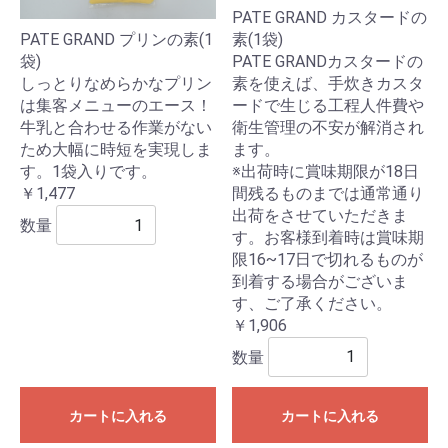
PATE GRAND カスタードの
素(1袋)
PATE GRAND プリンの素(1
PATE GRANDカスタードの
袋)
素を使えば、手炊きカスタ
しっとりなめらかなプリン
ードで生じる工程人件費や
は集客メニューのエース！
衛生管理の不安が解消され
牛乳と合わせる作業がない
ます。
ため大幅に時短を実現しま
※出荷時に賞味期限が18日
す。1袋入りです。
間残るものまでは通常通り
￥1,477
出荷をさせていただきま
数量
す。お客様到着時は賞味期
限16~17日で切れるものが
到着する場合がございま
す、ご了承ください。
￥1,906
数量
カートに入れる
カートに入れる