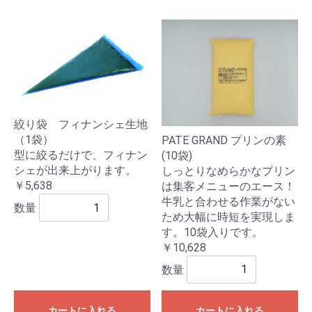
絞り袋 フィナンシェ生地
（1袋）
PATE GRAND プリンの素
型に絞るだけで、フィナン
(10袋)
シェが出来上がります。
しっとりなめらかなプリン
￥5,638
は集客メニューのエース！
牛乳と合わせる作業がない
数量
ため大幅に時短を実現しま
す。10袋入りです。
￥10,628
数量
カートに入れる
カートに入れる