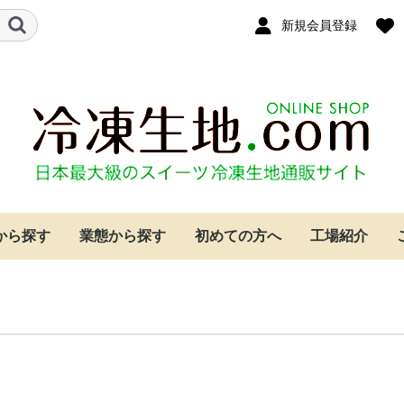
新規会員登録
から探す
業態から探す
初めての方へ
工場紹介
クリーム
ー
イ
ケーキ
ジケーキ
ベーカリー・カフェ
ホテル
レストラン
個人のお客様
シュークリーム
パイ
クッキー
もちパイ
レーズンサンド
タルト生地
焼成済みスポンジ
その他
シュークリーム
パイ
クッキー
もちパイ
レーズンサンド
タルト生地
焼成済みスポンジ
その他
シュークリーム
パイ
クッキー
もちパイ
レーズンサンド
タルト生地
焼成済みスポンジ
その他
シュークリーム
パイ
クッキー
もちパイ
レーズンサンド
タルト生地
焼成済みスポンジ
その他