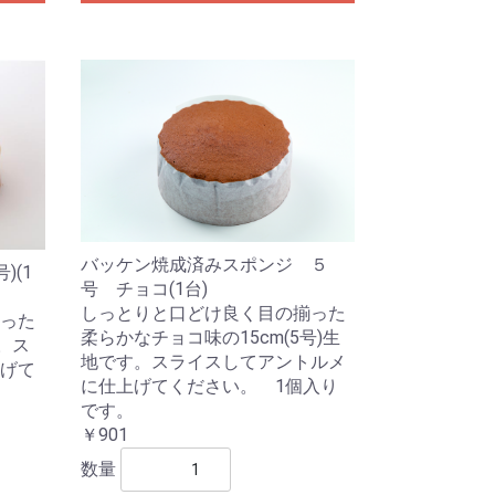
バッケン焼成済みスポンジ ５
)(1
号 チョコ(1台)
しっとりと口どけ良く目の揃った
った
柔らかなチョコ味の15cm(5号)生
す。ス
地です。スライスしてアントルメ
げて
に仕上げてください。 1個入り
です。
￥901
数量