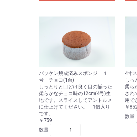
バッケン焼成済みスポンジ ４
4寸ス
号 チョコ(1台)
しっ
しっとりと口どけ良く目の揃った
柔ら
柔らかなチョコ味の12cm(4号)生
され
地です。スライスしてアントルメ
用で
に仕上げてください。 1個入り
￥85
です。
数量
￥759
数量