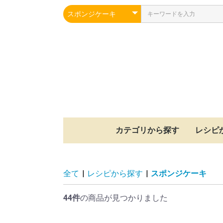
カテゴリから探す
レシピ
冷凍シュー生地
焼成済みスポンジ
冷凍パイ生地
冷凍クッキー生地
冷凍もちパイ生地
冷凍タルト生地
その他
シュー
パイ
クッキ
もちパ
タルト
スポン
その他
全て
|
レシピから探す
|
スポンジケーキ
44件
の商品が見つかりました