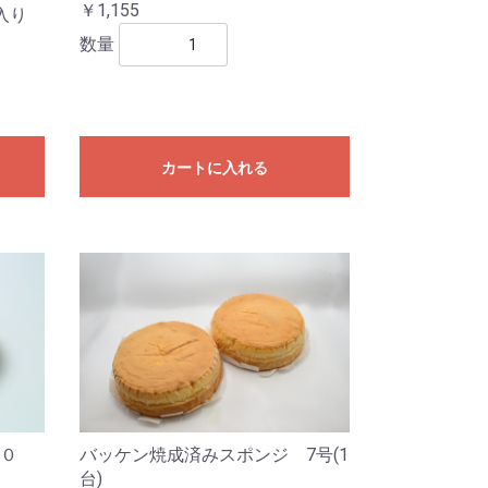
￥1,155
入り
数量
カートに入れる
０
バッケン焼成済みスポンジ 7号(1
台)