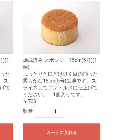
)(1
焼成済み スポンジ 15cm(5号)(1
個)
った
しっとりと口どけ良く目の揃った
す。ス
柔らかな15cm(5号)生地です。ス
げて
ライスしてアントルメに仕上げて
ください。 1個入りです。
￥708
数量
カートに入れる