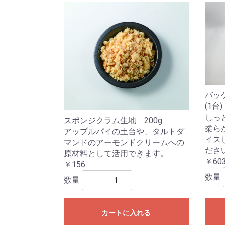
バッ
(1台)
しっ
スポンジクラム生地 200g
柔らか
アップルパイの土台や、タルトダ
イス
マンドのアーモンドクリームへの
ださ
原材料として活用できます。
￥60
￥156
数量
数量
カートに入れる