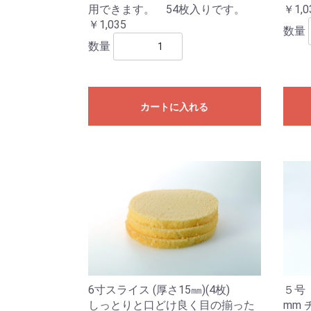
用できます。 54枚入りです。
￥1,0
￥1,035
数量
数量
カートに入れる
6寸スライス (厚さ15㎜)(4枚)
５号
しっとりと口どけ良く目の揃った
mm 