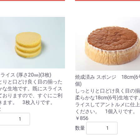
ライス (厚さ20㎜)(3枚)
焼成済み スポンジ 18cm(6号
とりと口どけ良く目の揃った
個)
かな生地です。既にスライス
しっとりと口どけ良く目の揃
ておりますので、すぐにご利
柔らかな18cm(6号)生地で
きます。 3枚入りです。
ライスしてアントルメに仕上
2
ください。 1個入りです。
￥856
数量