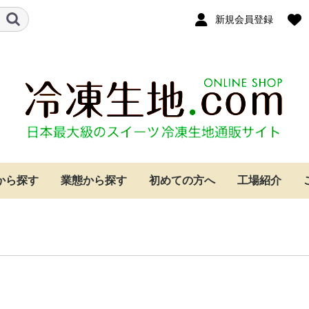
新規会員登録
から探す
業態から探す
初めての方へ
工場紹介
クリーム
ー
イ
ケーキ
ジケーキ
ベーカリー・カフェ
ホテル
レストラン
個人のお客様
シュークリーム
パイ
クッキー
もちパイ
レーズンサンド
タルト生地
焼成済みスポンジ
その他
シュークリーム
パイ
クッキー
もちパイ
レーズンサンド
タルト生地
焼成済みスポンジ
その他
シュークリーム
パイ
クッキー
もちパイ
レーズンサンド
タルト生地
焼成済みスポンジ
その他
シュークリーム
パイ
クッキー
もちパイ
レーズンサンド
タルト生地
焼成済みスポンジ
その他