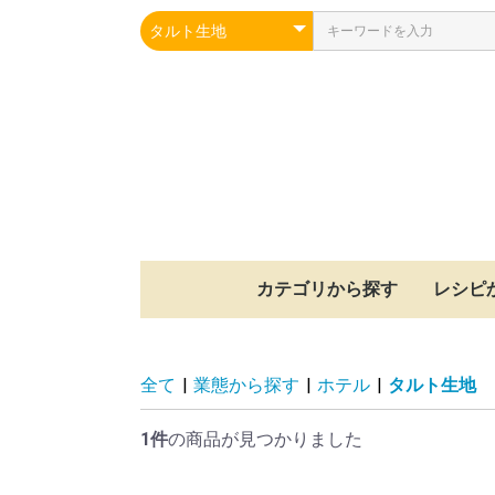
カテゴリから探す
レシピ
冷凍シュー生地
焼成済みスポンジ
冷凍パイ生地
冷凍クッキー生地
冷凍もちパイ生地
冷凍タルト生地
その他
シュー
パイ
クッキ
もちパ
タルト
スポン
その他
全て
|
業態から探す
|
ホテル
|
タルト生地
1件
の商品が見つかりました