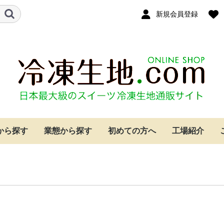
新規会員登録
から探す
業態から探す
初めての方へ
工場紹介
クリーム
ー
イ
ケーキ
ジケーキ
ベーカリー・カフェ
ホテル
レストラン
個人のお客様
シュークリーム
パイ
クッキー
もちパイ
レーズンサンド
タルト生地
焼成済みスポンジ
その他
シュークリーム
パイ
クッキー
もちパイ
レーズンサンド
タルト生地
焼成済みスポンジ
その他
シュークリーム
パイ
クッキー
もちパイ
レーズンサンド
タルト生地
焼成済みスポンジ
その他
シュークリーム
パイ
クッキー
もちパイ
レーズンサンド
タルト生地
焼成済みスポンジ
その他