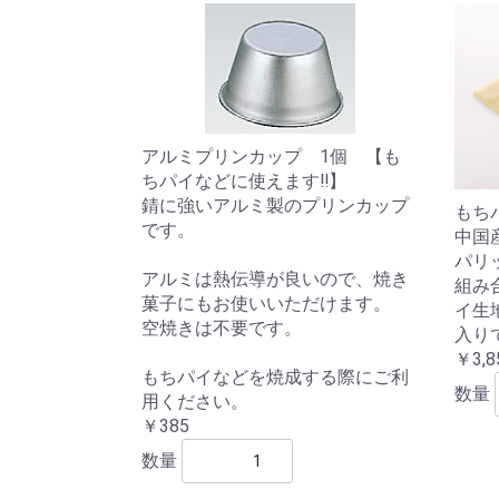
アルミプリンカップ 1個 【も
ちパイなどに使えます‼】
錆に強いアルミ製のプリンカップ
もちパ
です。
中国
パリ
アルミは熱伝導が良いので、焼き
組み
菓子にもお使いいただけます。
イ生
空焼きは不要です。
入り
￥3,8
もちパイなどを焼成する際にご利
数量
用ください。
￥385
数量