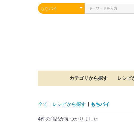
カテゴリから探す
レシピ
冷凍シュー生地
焼成済みスポンジ
冷凍パイ生地
冷凍クッキー生地
冷凍もちパイ生地
冷凍タルト生地
その他
シュー
パイ
クッキ
もちパ
タルト
スポン
その他
全て
|
レシピから探す
|
もちパイ
4件
の商品が見つかりました