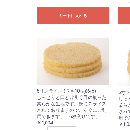
カートに入れる
5寸スライス (厚さ10㎜)(6枚)
5寸ス
しっとりと口どけ良く目の揃った
しっ
柔らかな生地です。既にスライス
柔ら
されておりますので、すぐにご利
され
用できます。 6枚入りです。
用で
￥1,004
￥1,0