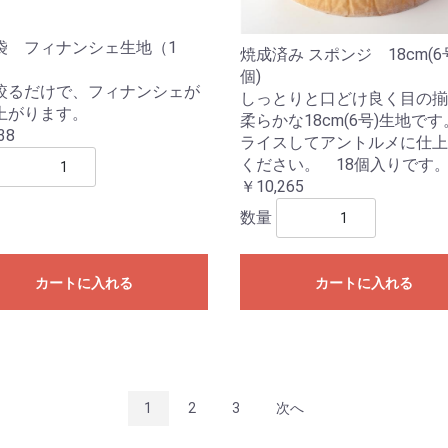
袋 フィナンシェ生地（1
焼成済み スポンジ 18cm(6号
個)
絞るだけで、フィナンシェが
しっとりと口どけ良く目の揃
上がります。
柔らかな18cm(6号)生地で
38
ライスしてアントルメに仕上
ください。 18個入りです
￥10,265
数量
カートに入れる
カートに入れる
1
2
3
次へ