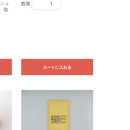
シュ
数量
 取
カートに入れる