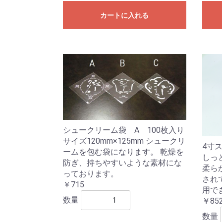
カートに入れる
シュークリーム袋 A 100枚入り
サイズ120mm×125mm シュークリ
4寸ス
ームを包む袋になります。 乾燥を
しっ
防ぎ、持ちやすいような素材にな
柔ら
っております。
され
￥715
用で
数量
￥85
数量