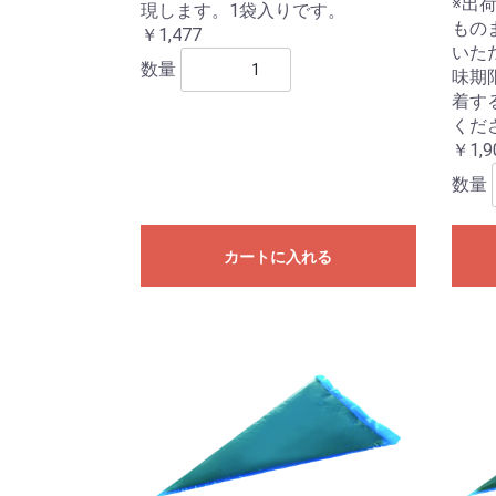
※出
現します。1袋入りです。
もの
￥1,477
いた
数量
味期
着す
くだ
￥1,9
数量
カートに入れる