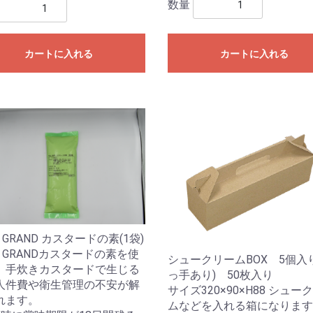
数量
カートに入れる
カートに入れる
E GRAND カスタードの素(1袋)
E GRANDカスタードの素を使
シュークリームBOX 5個入
、手炊きカスタードで生じる
っ手あり) 50枚入り
人件費や衛生管理の不安が解
サイズ320×90×H88 シュー
れます。
ムなどを入れる箱になります