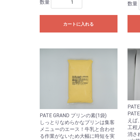
数量
数量
カートに入れる
PAT
PAT
PATE GRAND プリンの素(1袋)
えば
しっとりなめらかなプリンは集客
工程
メニューのエース！牛乳と合わせ
消さ
る作業がないため大幅に時短を実