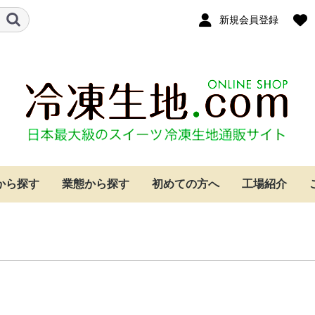
新規会員登録
から探す
業態から探す
初めての方へ
工場紹介
クリーム
ー
イ
ケーキ
ジケーキ
ベーカリー・カフェ
ホテル
レストラン
個人のお客様
シュークリーム
パイ
クッキー
もちパイ
レーズンサンド
タルト生地
焼成済みスポンジ
その他
シュークリーム
パイ
クッキー
もちパイ
レーズンサンド
タルト生地
焼成済みスポンジ
その他
シュークリーム
パイ
クッキー
もちパイ
レーズンサンド
タルト生地
焼成済みスポンジ
その他
シュークリーム
パイ
クッキー
もちパイ
レーズンサンド
タルト生地
焼成済みスポンジ
その他