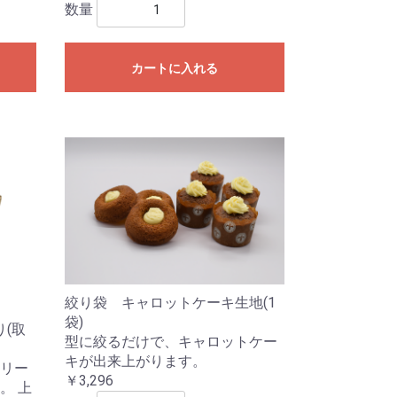
数量
カートに入れる
絞り袋 キャロットケーキ生地(1
袋)
り(取
型に絞るだけで、キャロットケー
キが出来上がります。
クリー
￥3,296
。 上